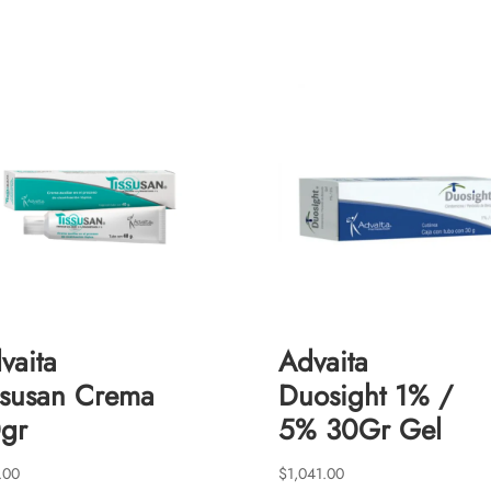
vaita
Advaita
ssusan Crema
Duosight 1% /
gr
5% 30Gr Gel
.00
$
1,041.00