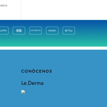
eseos
CONÓCENOS
Le.Derma