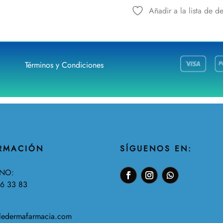
Añadir a la lista de d
Términos y Condiciones
RMACIÓN
SÍGUENOS EN:
ONO:
56 33
83
ledermafarmacia.com