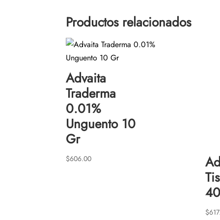
Productos relacionados
Advaita
Traderma
0.01%
Unguento 10
Gr
Ad
$
606.00
Ti
40
$
617