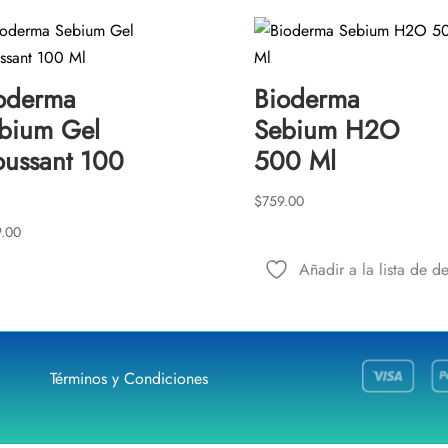
oderma
Bioderma
bium Gel
Sebium H2O
ussant 100
500 Ml
$
759.00
.00
Añadir a la lista de d
Términos y Condiciones