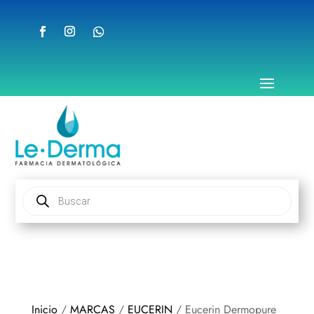
Búsqueda
de
productos
Inicio
/
MARCAS
/
EUCERIN
/ Eucerin Dermopure