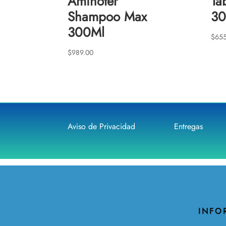
Aminoter
Ta
Shampoo Max
3
300Ml
$
655
$
989.00
Aviso de Privacidad
Entregas
INFO