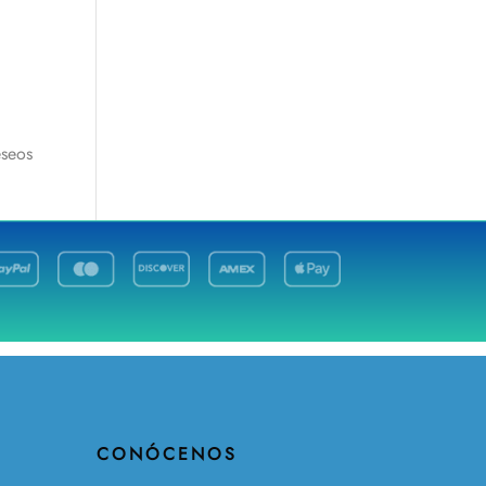
eseos
CONÓCENOS