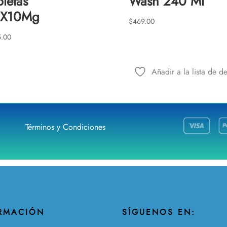
bletas
Wash 240 Ml
0X10Mg
$
469.00
.00
Añadir a la lista de d
Términos y Condiciones
RMACIÓN
SÍGUENOS EN: