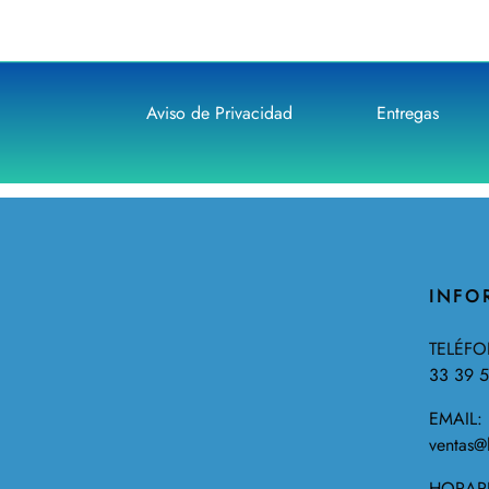
Aviso de Privacidad
Entregas
INFO
TELÉF
33 39 
EMAIL:
ventas@
HORARI