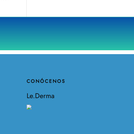
CONÓCENOS
Le.Derma