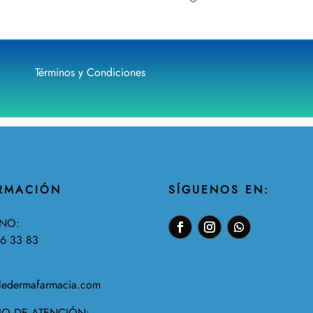
Términos y Condiciones
RMACIÓN
SÍGUENOS EN:
ONO:
56 33
83
ledermafarmacia.com
O DE ATENCIÓN: