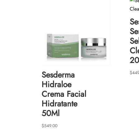
Se
Se
S
Cl
20
Sesderma
$
449
Hidraloe
Crema Facial
Hidratante
50Ml
$
549.00