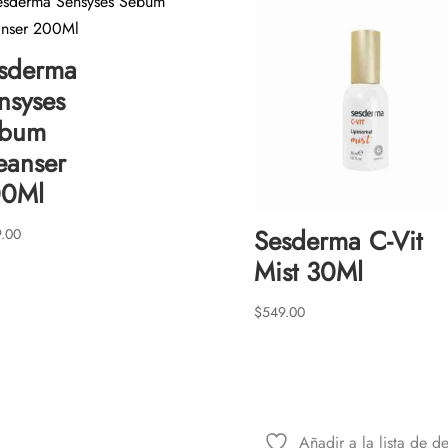
sderma
nsyses
ebum
eanser
0Ml
Sesderma C-Vit
.00
Mist 30Ml
$
549.00
Añadir a la lista de d