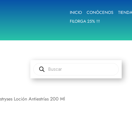
INICIO
CONÓCENOS
TIEND
FILORGA 25% !!!
Búsqueda
de
productos
tryses Loción Antiestrías 200 Ml